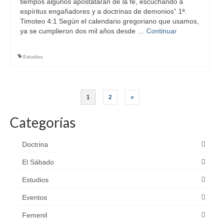
tiempos algunos apostatarán de la fe, escuchando a
espíritus engañadores y a doctrinas de demonios” 1ª.
Timoteo 4:1 Según el calendario gregoriano que usamos,
ya se cumplieron dos mil años desde …
Continuar
Estudios
Navegación
1
2
»
de
Categorías
entradas
Doctrina
El Sábado
Estudios
Eventos
Femenil