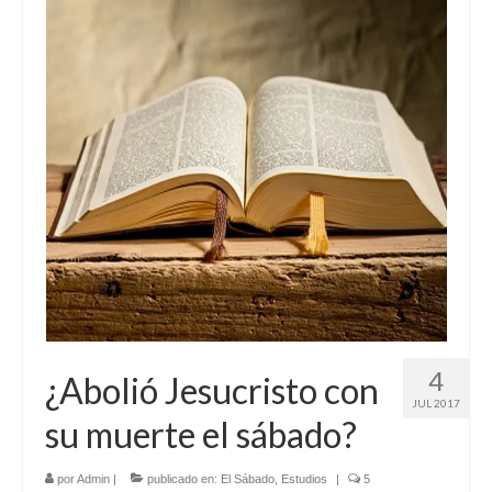
4
¿Abolió Jesucristo con
JUL 2017
su muerte el sábado?
por
Admin
|
publicado en:
El Sábado
,
Estudios
|
5