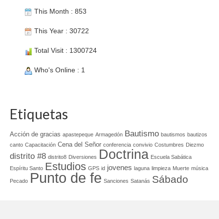
This Month : 853
This Year : 30722
Total Visit : 1300724
Who's Online : 1
Etiquetas
Bautismo
Acción de gracias
apastepeque
Armagedón
bautismos
bautizos
Cena del Señor
canto
Capacitación
conferencia
convivio
Costumbres
Diezmo
Doctrina
distrito #8
distrito8
Diversiones
Escuela Sabática
Estudios
jovenes
Espíritu Santo
GPS
id
laguna
limpieza
Muerte
música
Punto de fe
Sábado
Pecado
Sanciones
Satanás