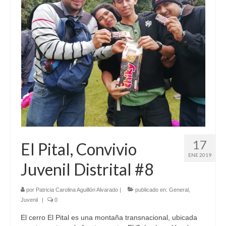
17
El Pital, Convivio
ENE 2019
Juvenil Distrital #8
por
Patricia Carolina Aguillón Alvarado
|
publicado en:
General
,
Juvenil
|
0
El cerro El Pital es una montaña transnacional, ubicada