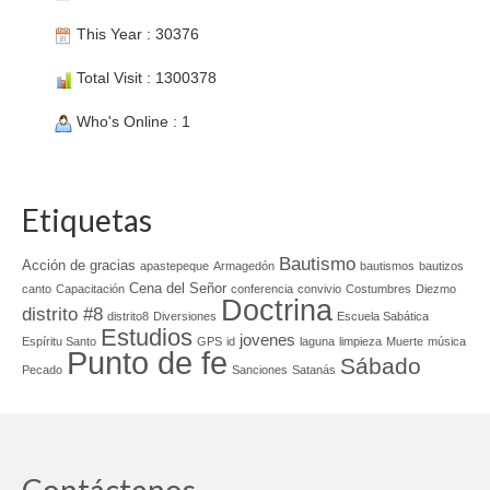
This Year : 30376
Total Visit : 1300378
Who's Online : 1
Etiquetas
Bautismo
Acción de gracias
apastepeque
Armagedón
bautismos
bautizos
Cena del Señor
canto
Capacitación
conferencia
convivio
Costumbres
Diezmo
Doctrina
distrito #8
distrito8
Diversiones
Escuela Sabática
Estudios
jovenes
Espíritu Santo
GPS
id
laguna
limpieza
Muerte
música
Punto de fe
Sábado
Pecado
Sanciones
Satanás