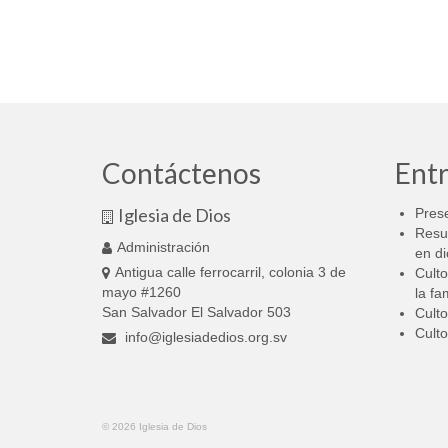
Contáctenos
Entr
Iglesia de Dios
Prese
Resu
Administración
en di
Antigua calle ferrocarril, colonia 3 de
Culto
mayo #1260
la fa
San Salvador El Salvador 503
Culto
Culto
info@iglesiadedios.org.sv
© 2026 Iglesia de Dios