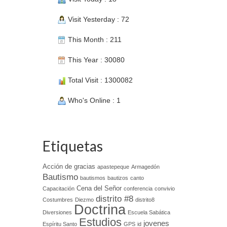
Visit Yesterday : 72
This Month : 211
This Year : 30080
Total Visit : 1300082
Who's Online : 1
Etiquetas
Acción de gracias
apastepeque
Armagedón
Bautismo
bautismos
bautizos
canto
Cena del Señor
Capacitación
conferencia
convivio
distrito #8
Costumbres
Diezmo
distrito8
Doctrina
Diversiones
Escuela Sabática
Estudios
jovenes
Espíritu Santo
GPS
id