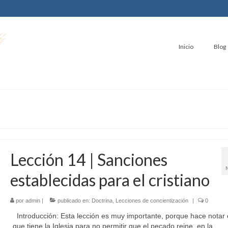
Inicio
Blog
Lección 14 | Sanciones
establecidas para el cristiano
por
admin
|
publicado en:
Doctrina
,
Lecciones de concientización
|
0
Introducción: Esta lección es muy importante, porque hace notar e
que tiene la Iglesia para no permitir que el pecado reine, en la