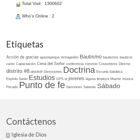
Total Visit : 1300602
Who's Online : 2
Etiquetas
Bautismo
Acción de gracias
apastepeque
Armagedón
bautismos
bautizos
Cena del Señor
canto
Capacitación
conferencia
convivio
Costumbres
Diezmo
Doctrina
distrito #8
distrito8
Diversiones
Escuela Sabática
Estudios
jovenes
Espíritu Santo
GPS
id
laguna
limpieza
Muerte
música
Punto de fe
Sábado
Pecado
Sanciones
Satanás
Contáctenos
Iglesia de Dios