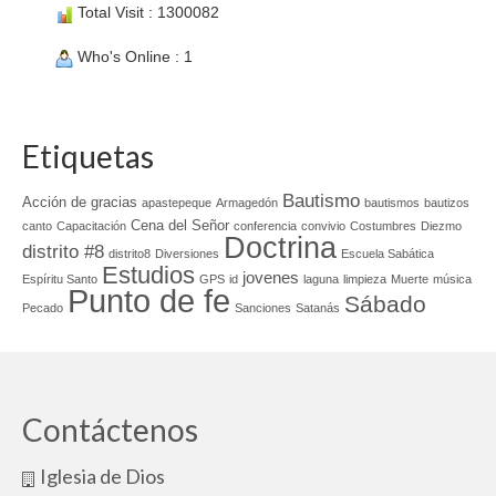
Total Visit : 1300082
Who's Online : 1
Etiquetas
Bautismo
Acción de gracias
apastepeque
Armagedón
bautismos
bautizos
Cena del Señor
canto
Capacitación
conferencia
convivio
Costumbres
Diezmo
Doctrina
distrito #8
distrito8
Diversiones
Escuela Sabática
Estudios
jovenes
Espíritu Santo
GPS
id
laguna
limpieza
Muerte
música
Punto de fe
Sábado
Pecado
Sanciones
Satanás
Contáctenos
Iglesia de Dios