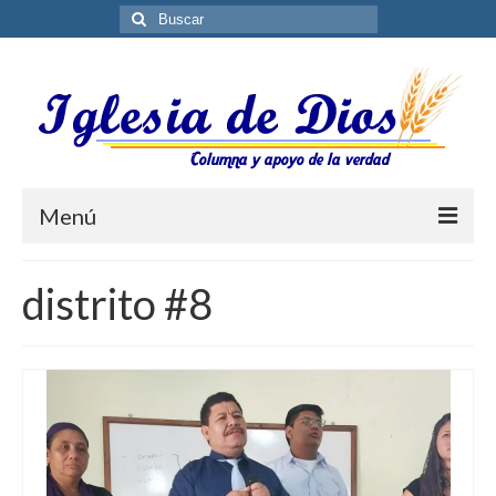
Buscar
por:
Menú
Blog
distrito #8
Biblioteca ES
Contáctenos