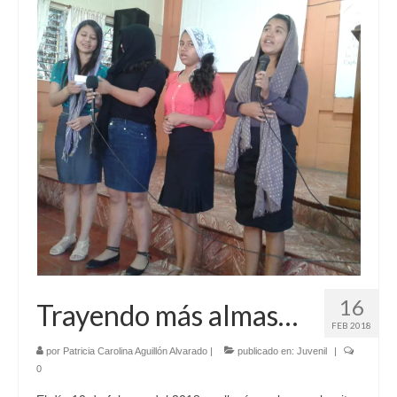
16
Trayendo más almas…
FEB 2018
por
Patricia Carolina Aguillón Alvarado
|
publicado en:
Juvenil
|
0