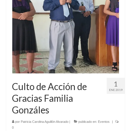
1
Culto de Acción de
ENE 2019
Gracias Familia
Gonzáles
por
Patricia Carolina Aguillón Alvarado
|
publicado en:
Eventos
|
0