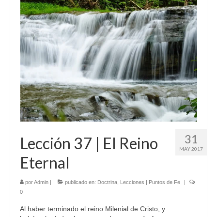
31
Lección 37 | El Reino
MAY 2017
Eternal
por
Admin
|
publicado en:
Doctrina
,
Lecciones | Puntos de Fe
|
0
Al haber terminado el reino Milenial de Cristo, y