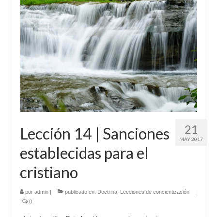
21
Lección 14 | Sanciones
MAY 2017
establecidas para el
cristiano
por
admin
|
publicado en:
Doctrina
,
Lecciones de concientización
|
0