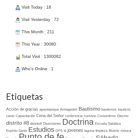
Visit Today : 18
Visit Yesterday : 72
This Month : 211
This Year : 30080
Total Visit : 1300082
Who's Online : 1
Etiquetas
Bautismo
Acción de gracias
apastepeque
Armagedón
bautismos
bautizos
Cena del Señor
canto
Capacitación
conferencia
convivio
Costumbres
Diezmo
Doctrina
distrito #8
distrito8
Diversiones
Escuela Sabática
Estudios
jovenes
Espíritu Santo
GPS
id
laguna
limpieza
Muerte
música
Punto de fe
Sábado