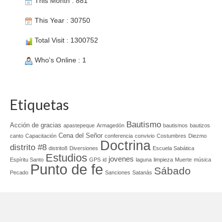
This Month : 881
This Year : 30750
Total Visit : 1300752
Who's Online : 1
Etiquetas
Bautismo
Acción de gracias
apastepeque
Armagedón
bautismos
bautizos
Cena del Señor
canto
Capacitación
conferencia
convivio
Costumbres
Diezmo
Doctrina
distrito #8
distrito8
Diversiones
Escuela Sabática
Estudios
jovenes
Espíritu Santo
GPS
id
laguna
limpieza
Muerte
música
Punto de fe
Sábado
Pecado
Sanciones
Satanás