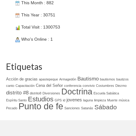
This Month : 882
This Year : 30751
Total Visit : 1300753
Who's Online : 1
Etiquetas
Bautismo
Acción de gracias
apastepeque
Armagedón
bautismos
bautizos
Cena del Señor
canto
Capacitación
conferencia
convivio
Costumbres
Diezmo
Doctrina
distrito #8
distrito8
Diversiones
Escuela Sabática
Estudios
jovenes
Espíritu Santo
GPS
id
laguna
limpieza
Muerte
música
Punto de fe
Sábado
Pecado
Sanciones
Satanás