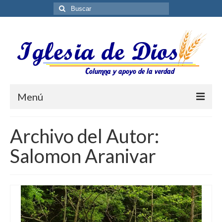
Buscar
por:
Menú
Blog
Archivo del Autor:
Biblioteca ES
Salomon Aranivar
Contáctenos