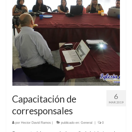
6
Capacitación de
MAR 2019
corresponsales
por
Hector David Ramos
|
publicado en:
General
|
0