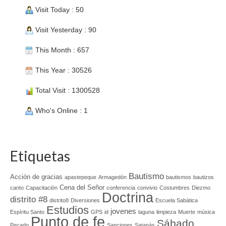
Visit Today : 50
Visit Yesterday : 90
This Month : 657
This Year : 30526
Total Visit : 1300528
Who's Online : 1
Etiquetas
Bautismo
Acción de gracias
apastepeque
Armagedón
bautismos
bautizos
Cena del Señor
canto
Capacitación
conferencia
convivio
Costumbres
Diezmo
Doctrina
distrito #8
distrito8
Diversiones
Escuela Sabática
Estudios
jovenes
Espíritu Santo
GPS
id
laguna
limpieza
Muerte
música
Punto de fe
Sábado
Pecado
Sanciones
Satanás