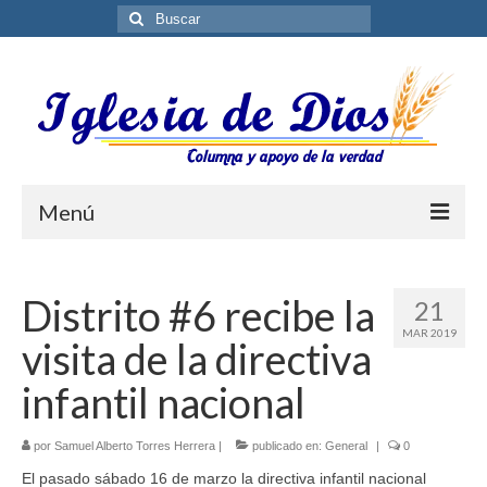
Buscar
por:
Menú
Blog
Distrito #6 recibe la
21
Biblioteca ES
MAR 2019
visita de la directiva
Contáctenos
infantil nacional
por
Samuel Alberto Torres Herrera
|
publicado en:
General
|
0
El pasado sábado 16 de marzo la directiva infantil nacional