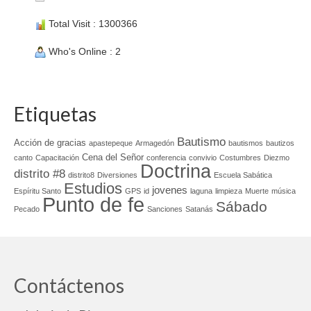
Total Visit : 1300366
Who's Online : 2
Etiquetas
Bautismo
Acción de gracias
apastepeque
Armagedón
bautismos
bautizos
Cena del Señor
canto
Capacitación
conferencia
convivio
Costumbres
Diezmo
Doctrina
distrito #8
distrito8
Diversiones
Escuela Sabática
Estudios
jovenes
Espíritu Santo
GPS
id
laguna
limpieza
Muerte
música
Punto de fe
Sábado
Pecado
Sanciones
Satanás
Contáctenos