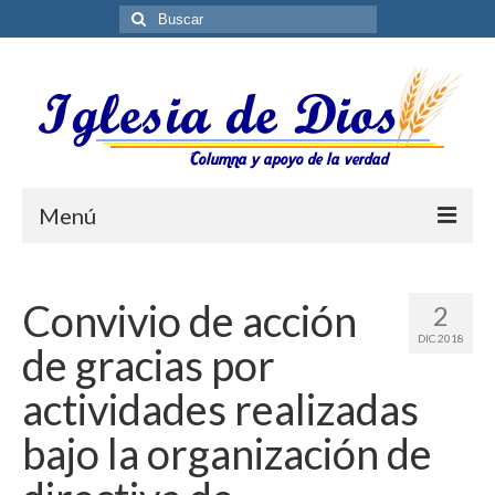
Buscar
por:
Menú
Blog
Convivio de acción
2
Biblioteca ES
DIC 2018
de gracias por
Contáctenos
actividades realizadas
bajo la organización de