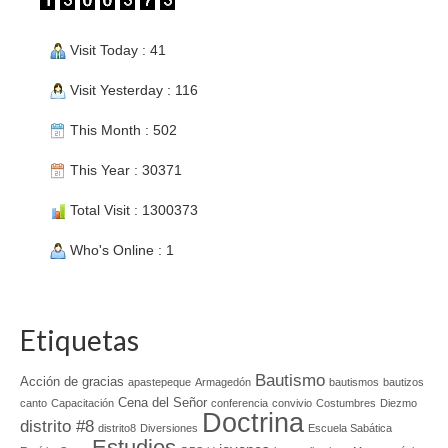
Visit Today : 41
Visit Yesterday : 116
This Month : 502
This Year : 30371
Total Visit : 1300373
Who's Online : 1
Etiquetas
Bautismo
Acción de gracias
apastepeque
Armagedón
bautismos
bautizos
Cena del Señor
canto
Capacitación
conferencia
convivio
Costumbres
Diezmo
Doctrina
distrito #8
distrito8
Diversiones
Escuela Sabática
Estudios