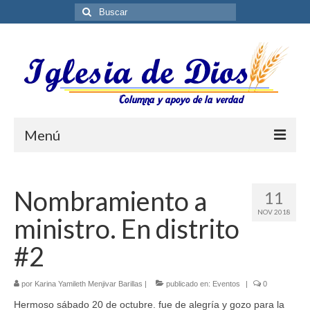
Buscar
por:
Menú
Blog
Nombramiento a
11
Biblioteca ES
NOV 2018
ministro. En distrito
Contáctenos
#2
por
Karina Yamileth Menjivar Barillas
|
publicado en:
Eventos
|
0
Hermoso sábado 20 de octubre. fue de alegría y gozo para la