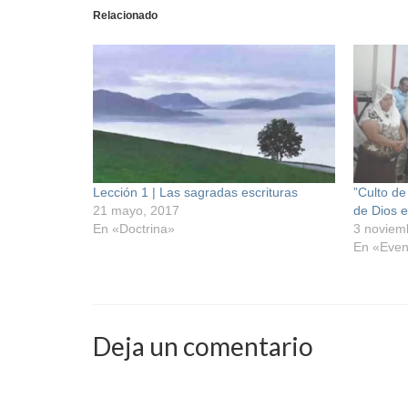
Relacionado
Lección 1 | Las sagradas escrituras
”Culto de
21 mayo, 2017
de Dios e
En «Doctrina»
3 noviem
En «Even
Deja un comentario