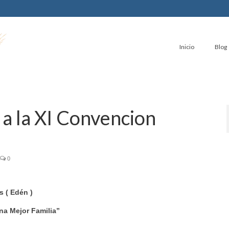
Inicio
Blog
r a la XI Convencion
0
s ( Edén )
a Mejor Familia”