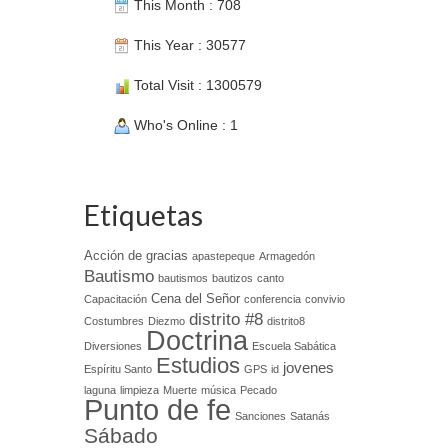
This Month : 708
This Year : 30577
Total Visit : 1300579
Who's Online : 1
Etiquetas
Acción de gracias
apastepeque
Armagedón
Bautismo
bautismos
bautizos
canto
Cena del Señor
Capacitación
conferencia
convivio
distrito #8
Costumbres
Diezmo
distrito8
Doctrina
Diversiones
Escuela Sabática
Estudios
jovenes
Espíritu Santo
GPS
id
laguna
limpieza
Muerte
música
Pecado
Punto de fe
Sanciones
Satanás
Sábado