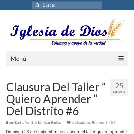
Buscar
por:
Menú
Blog
Clausura Del Taller ”
25
Biblioteca ES
SEP 2018
Quiero Aprender ”
Contáctenos
Del Distrito #6
por
Karina Yamileth Menjivar Barillas
|
publicado en:
Eventos
|
0
Domingo 23 de septiembre se clausuro el taller quiero aprender