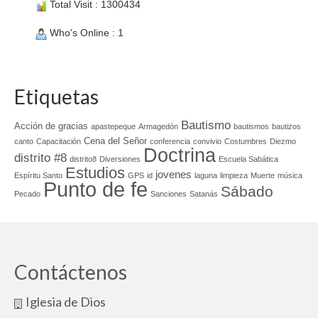
Total Visit : 1300434
Who's Online : 1
Etiquetas
Bautismo
Acción de gracias
apastepeque
Armagedón
bautismos
bautizos
Cena del Señor
canto
Capacitación
conferencia
convivio
Costumbres
Diezmo
Doctrina
distrito #8
distrito8
Diversiones
Escuela Sabática
Estudios
jovenes
Espíritu Santo
GPS
id
laguna
limpieza
Muerte
música
Punto de fe
Sábado
Pecado
Sanciones
Satanás
Contáctenos
Iglesia de Dios