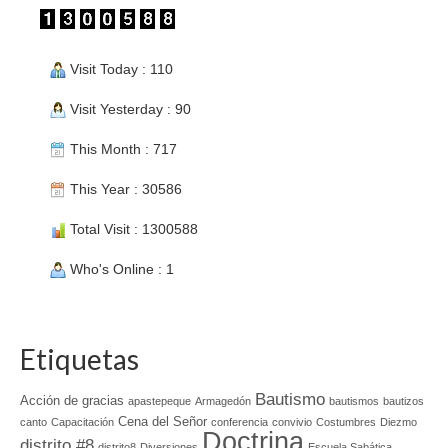
Visit Today : 110
Visit Yesterday : 90
This Month : 717
This Year : 30586
Total Visit : 1300588
Who's Online : 1
Etiquetas
Bautismo
Acción de gracias
apastepeque
Armagedón
bautismos
bautizos
Cena del Señor
canto
Capacitación
conferencia
convivio
Costumbres
Diezmo
Doctrina
distrito #8
distrito8
Diversiones
Escuela Sabática