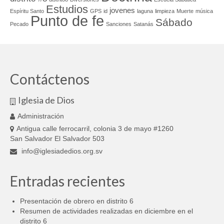
Estudios
jovenes
Espíritu Santo
GPS
id
laguna
limpieza
Muerte
música
Punto de fe
Sábado
Pecado
Sanciones
Satanás
Contáctenos
Iglesia de Dios
Administración
Antigua calle ferrocarril, colonia 3 de mayo #1260
San Salvador El Salvador 503
info@iglesiadedios.org.sv
Entradas recientes
Presentación de obrero en distrito 6
Resumen de actividades realizadas en diciembre en el
distrito 6