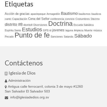
Etiquetas
Bautismo
Acción de gracias
apastepeque
Armagedón
bautismos
bautizos
Cena del Señor
canto
Capacitación
conferencia
convivio
Costumbres
Diezmo
Doctrina
distrito #8
distrito8
Diversiones
Escuela Sabática
Estudios
jovenes
Espíritu Santo
GPS
id
laguna
limpieza
Muerte
música
Punto de fe
Sábado
Pecado
Sanciones
Satanás
Contáctenos
Iglesia de Dios
Administración
Antigua calle ferrocarril, colonia 3 de mayo #1260
San Salvador El Salvador 503
info@iglesiadedios.org.sv