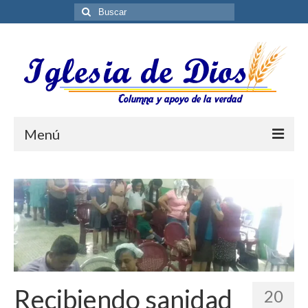
Buscar
por:
Menú
Blog
Biblioteca ES
Contáctenos
Recibiendo sanidad
20