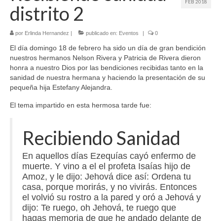
FEB 2018
distrito 2
por
Erlinda Hernandez
|
publicado en:
Eventos
|
0
El día domingo 18 de febrero ha sido un día de gran bendición
nuestros hermanos Nelson Rivera y Patricia de Rivera dieron
honra a nuestro Dios por las bendiciones recibidas tanto en la
sanidad de nuestra hermana y haciendo la presentación de su
pequeña hija Estefany Alejandra.
El tema impartido en esta hermosa tarde fue:
Recibiendo Sanidad
En aquellos días Ezequías cayó enfermo de
muerte. Y vino a el el profeta Isaías hijo de
Amoz, y le dijo: Jehová dice así: Ordena tu
casa, porque morirás, y no vivirás. Entonces
el volvió su rostro a la pared y oró a Jehová y
dijo: Te ruego, oh Jehová, te ruego que
hagas memoria de que he andado delante de