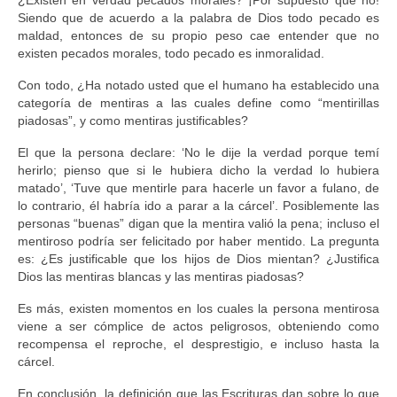
¿Existen en verdad pecados morales? ¡Por supuesto que no!
Siendo que de acuerdo a la palabra de Dios todo pecado es
maldad, entonces de su propio peso cae entender que no
existen pecados morales, todo pecado es inmoralidad.
Con todo, ¿Ha notado usted que el humano ha establecido una
categoría de mentiras a las cuales define como “mentirillas
piadosas”, y como mentiras justificables?
El que la persona declare: ‘No le dije la verdad porque temí
herirlo; pienso que si le hubiera dicho la verdad lo hubiera
matado’, ‘Tuve que mentirle para hacerle un favor a fulano, de
lo contrario, él habría ido a parar a la cárcel’. Posiblemente las
personas “buenas” digan que la mentira valió la pena; incluso el
mentiroso podría ser felicitado por haber mentido. La pregunta
es: ¿Es justificable que los hijos de Dios mientan? ¿Justifica
Dios las mentiras blancas y las mentiras piadosas?
Es más, existen momentos en los cuales la persona mentirosa
viene a ser cómplice de actos peligrosos, obteniendo como
recompensa el reproche, el desprestigio, e incluso hasta la
cárcel.
En conclusión, la definición que las Escrituras dan sobre lo que