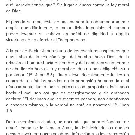
qué, agravio contra qué? Sin lugar a dudas contra la ley moral
de Dios.
El pecado se manifiesta de una manera tan abrumadoramente
amplia que difícilmente, o mejor dicho imposible, el humano
puede levantar su cabeza en señal de dignidad u orgullo
victorioso de no ofender al Todopoderoso.
A la par de Pablo, Juan es uno de los escritores inspirados que
más habla de la relación legal del hombre hacia Dios, de la
relación el hombre hacia el hombre y del compromiso inherente
de obediencia hacia la ley moral de Idos no por obligación sino
por amor (1ª. Juan 5:3). Juan eleva decisivamente la ley en
contra de las ínfulas nacidas en la pretensión humana, la cual
afanosamente lucha por suprimirla con propósitos inclinados
hacia el mal, tan así que es enérgicamente y sin ambages
declara: “Si decimos que no tenemos pecado, nos engañamos
a nosotros mismos, y la verdad no está en nosotros” 1ª. Juan
1:8
De los versículos citados, se entiende que para el “apóstol de
amor”, como se le llama a Juan, la definición de los que es
pecado involucra pocas palabras: Infracción a la ley, trasgresión