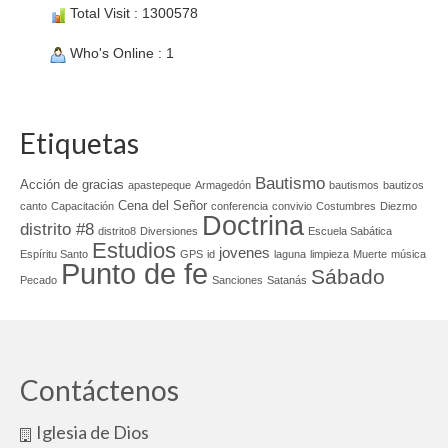
Total Visit : 1300578
Who's Online : 1
Etiquetas
Bautismo
Acción de gracias
apastepeque
Armagedón
bautismos
bautizos
Cena del Señor
canto
Capacitación
conferencia
convivio
Costumbres
Diezmo
Doctrina
distrito #8
distrito8
Diversiones
Escuela Sabática
Estudios
jovenes
Espíritu Santo
GPS
id
laguna
limpieza
Muerte
música
Punto de fe
Sábado
Pecado
Sanciones
Satanás
Contáctenos
Iglesia de Dios