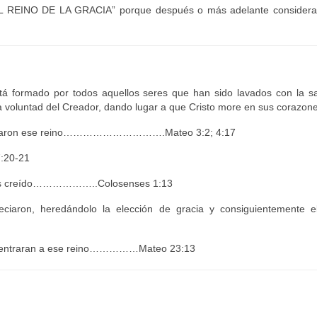
“EL REINO DE LA GRACIA” porque después o más adelante consider
 está formado por todos aquellos seres que han sido lavados con la 
 voluntad del Creador, dando lugar a que Cristo more en sus corazone
 anunciaron ese reino………………………….Mateo 3:2; 4:17
:20-21
emos creído………………..Colosenses 1:13
reciaron, heredándolo la elección de gracia y consiguientemente e
hos entraran a ese reino……………Mateo 23:13