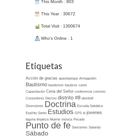
This Month : 803
This Year : 30672
Total Visit : 1300674
Who's Online : 1
Etiquetas
Acción de gracias
apastepeque
Armagedón
Bautismo
bautismos
bautizos
canto
Cena del Señor
Capacitación
conferencia
convivio
distrito #8
Costumbres
Diezmo
distrito8
Doctrina
Diversiones
Escuela Sabática
Estudios
jovenes
Espíritu Santo
GPS
id
laguna
limpieza
Muerte
música
Pecado
Punto de fe
Sanciones
Satanás
Sábado