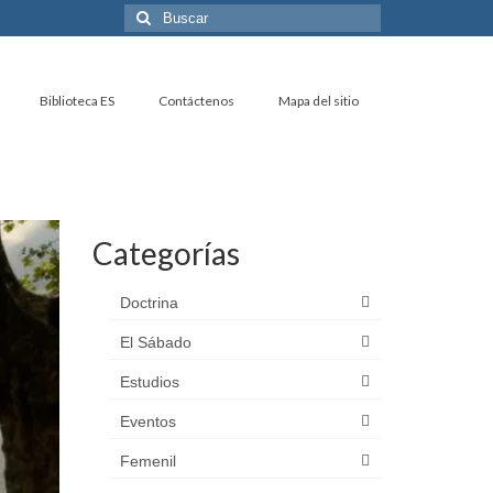
Buscar
por:
Biblioteca ES
Contáctenos
Mapa del sitio
Categorías
Doctrina
El Sábado
Estudios
Eventos
Femenil