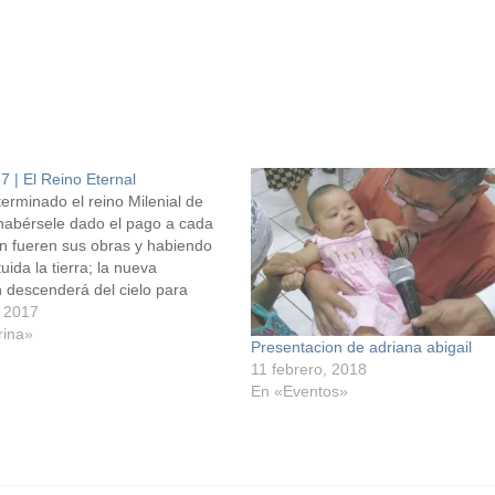
7 | El Reino Eternal
terminado el reino Milenial de
 habérsele dado el pago a cada
n fueren sus obras y habiendo
tuida la tierra; la nueva
 descenderá del cielo para
í el reino por toda la eternidad.
 2017
ino es entregado a Dios……….1ª
rina»
Presentacion de adriana abigail
s 15:24-28…
11 febrero, 2018
En «Eventos»