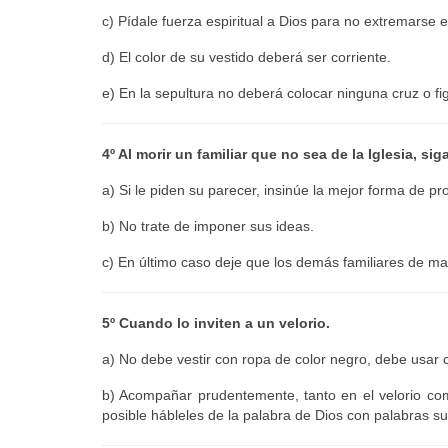
c) Pídale fuerza espiritual a Dios para no extremarse 
d) El color de su vestido deberá ser corriente.
e) En la sepultura no deberá colocar ninguna cruz o fig
4º Al morir un familiar que no sea de la Iglesia, si
a) Si le piden su parecer, insinúe la mejor forma de pr
b) No trate de imponer sus ideas.
c) En último caso deje que los demás familiares de m
5º Cuando lo inviten a un velorio.
a) No debe vestir con ropa de color negro, debe usar 
b) Acompañar prudentemente, tanto en el velorio com
posible hábleles de la palabra de Dios con palabras su