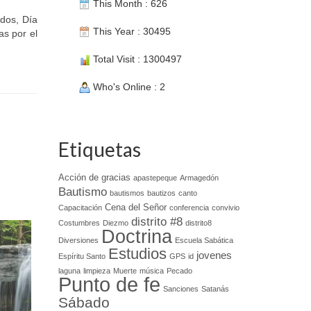
This Month : 626
ados, Día
This Year : 30495
as por el
Total Visit : 1300497
Who's Online : 2
Etiquetas
Acción de gracias
apastepeque
Armagedón
Bautismo
bautismos
bautizos
canto
Cena del Señor
Capacitación
conferencia
convivio
distrito #8
Costumbres
Diezmo
distrito8
Doctrina
Diversiones
Escuela Sabática
Estudios
jovenes
Espíritu Santo
GPS
id
laguna
limpieza
Muerte
música
Pecado
Punto de fe
Sanciones
Satanás
Sábado