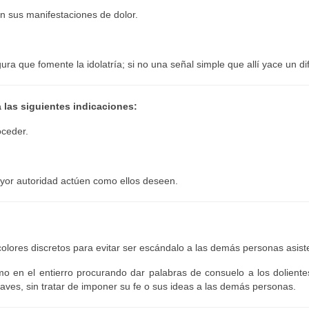
en sus manifestaciones de dolor.
ura que fomente la idolatría; si no una señal simple que allí yace un di
ga las siguientes indicaciones:
oceder.
ayor autoridad actúen como ellos deseen.
colores discretos para evitar ser escándalo a las demás personas asist
o en el entierro procurando dar palabras de consuelo a los doliente
aves, sin tratar de imponer su fe o sus ideas a las demás personas.