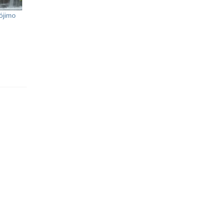
ójimo