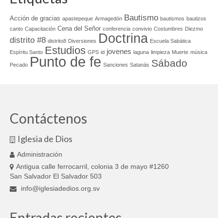
Bautismo
Acción de gracias
apastepeque
Armagedón
bautismos
bautizos
Cena del Señor
canto
Capacitación
conferencia
convivio
Costumbres
Diezmo
Doctrina
distrito #8
distrito8
Diversiones
Escuela Sabática
Estudios
jovenes
Espíritu Santo
GPS
id
laguna
limpieza
Muerte
música
Punto de fe
Sábado
Pecado
Sanciones
Satanás
Contáctenos
Iglesia de Dios
Administración
Antigua calle ferrocarril, colonia 3 de mayo #1260
San Salvador El Salvador 503
info@iglesiadedios.org.sv
Entradas recientes