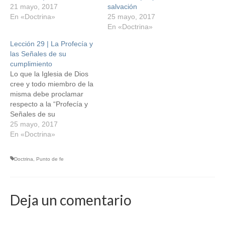
21 mayo, 2017
salvación
En «Doctrina»
25 mayo, 2017
En «Doctrina»
Lección 29 | La Profecía y
las Señales de su
cumplimiento
Lo que la Iglesia de Dios
cree y todo miembro de la
misma debe proclamar
respecto a la “Profecía y
Señales de su
Cumplimiento”, es que: a)
25 mayo, 2017
La profecía bíblica fue
En «Doctrina»
escrita por hombres santos
inspirados por Dios. b)
Doctrina
,
Punto de fe
Jesús el Hijo de Dios,
también anunció muchas
profecías, y los…
Deja un comentario