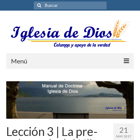
Buscar
por:
Menú
Blog
Biblioteca ES
Contáctenos
Lección 3 | La pre-
21
MAY 2017