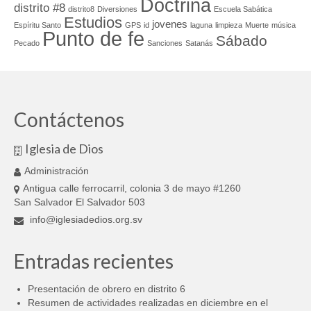
Doctrina
distrito #8
distrito8
Diversiones
Escuela Sabática
Estudios
jovenes
Espíritu Santo
GPS
id
laguna
limpieza
Muerte
música
Punto de fe
Sábado
Pecado
Sanciones
Satanás
Contáctenos
Iglesia de Dios
Administración
Antigua calle ferrocarril, colonia 3 de mayo #1260
San Salvador El Salvador 503
info@iglesiadedios.org.sv
Entradas recientes
Presentación de obrero en distrito 6
Resumen de actividades realizadas en diciembre en el