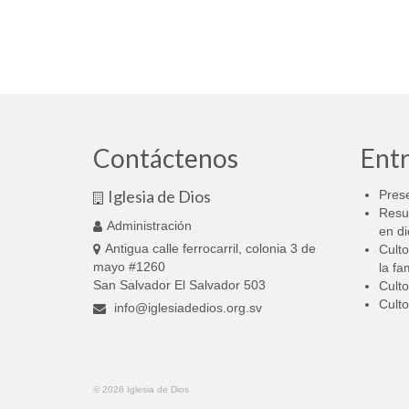
Contáctenos
Entr
Iglesia de Dios
Prese
Resu
Administración
en di
Antigua calle ferrocarril, colonia 3 de
Culto
mayo #1260
la fa
San Salvador El Salvador 503
Culto
Culto
info@iglesiadedios.org.sv
© 2026 Iglesia de Dios