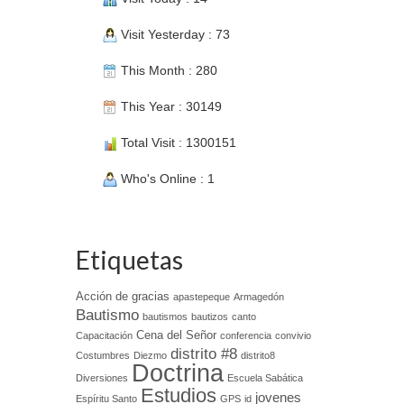
Visit Yesterday : 73
This Month : 280
This Year : 30149
Total Visit : 1300151
Who's Online : 1
Etiquetas
Acción de gracias
apastepeque
Armagedón
Bautismo
bautismos
bautizos
canto
Cena del Señor
Capacitación
conferencia
convivio
distrito #8
Costumbres
Diezmo
distrito8
Doctrina
Diversiones
Escuela Sabática
Estudios
jovenes
Espíritu Santo
GPS
id